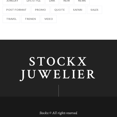
JEWELRY
LIFE STYLE
LINK
NEW
NEWS
POST FORMAT
PROMO
QUOTE
SAFARI
SALES
TRAVEL
TRENDS
VIDEO
STOCKX
JUWELIER
Stockx © All rights reserved.