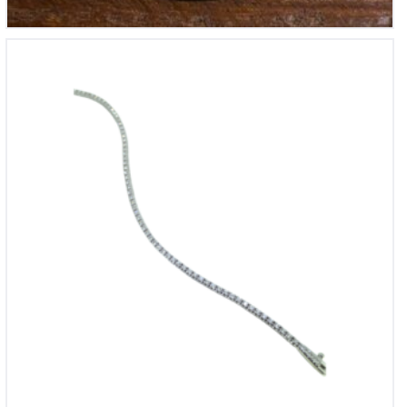
14 krt witgouden briljanten tennis armband tot 1,17 ct si-h
€
3,595