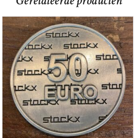
Gerelateerde producten
Stockx juwelier Cadeau munt 50,-
€
50