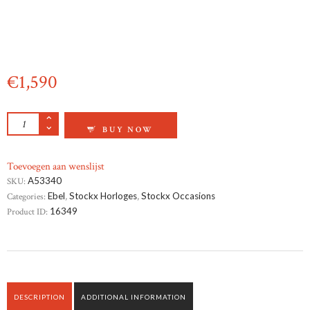
€
1,590
BREITLING TRANSOCEAN CHRONOGRAPH Q
BUY NOW
Toevoegen aan wenslijst
SKU:
A53340
Categories:
Ebel
,
Stockx Horloges
,
Stockx Occasions
Product ID:
16349
DESCRIPTION
ADDITIONAL INFORMATION