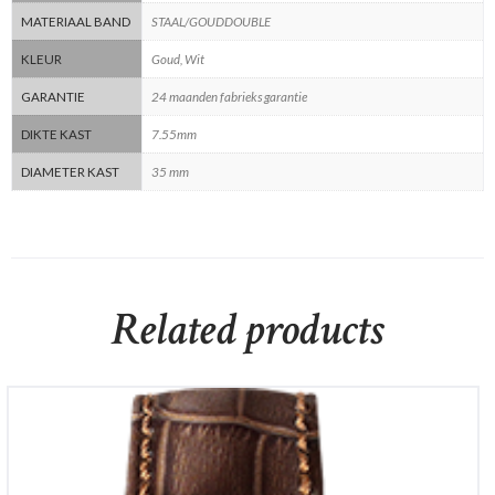
MATERIAAL BAND
STAAL/GOUDDOUBLE
KLEUR
Goud, Wit
GARANTIE
24 maanden fabrieks garantie
DIKTE KAST
7.55mm
DIAMETER KAST
35 mm
Related products
Meistersinger NO 3
€
1,990