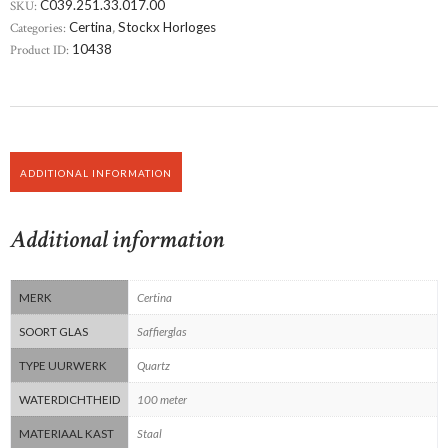
SKU:
C039.251.33.017.00
Categories:
Certina
,
Stockx Horloges
Product ID:
10438
ADDITIONAL INFORMATION
Additional information
MERK
Certina
SOORT GLAS
Saffierglas
TYPE UURWERK
Quartz
WATERDICHTHEID
100 meter
MATERIAAL KAST
Staal