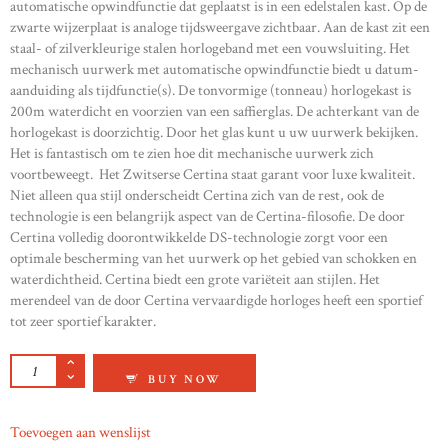
automatische opwindfunctie dat geplaatst is in een edelstalen kast. Op de
zwarte wijzerplaat is analoge tijdsweergave zichtbaar. Aan de kast zit een
staal- of zilverkleurige stalen horlogeband met een vouwsluiting. Het
mechanisch uurwerk met automatische opwindfunctie biedt u datum-
aanduiding als tijdfunctie(s). De tonvormige (tonneau) horlogekast is
200m waterdicht en voorzien van een saffierglas. De achterkant van de
horlogekast is doorzichtig. Door het glas kunt u uw uurwerk bekijken.
Het is fantastisch om te zien hoe dit mechanische uurwerk zich
voortbeweegt. Het Zwitserse Certina staat garant voor luxe kwaliteit.
Niet alleen qua stijl onderscheidt Certina zich van de rest, ook de
technologie is een belangrijk aspect van de Certina-filosofie. De door
Certina volledig doorontwikkelde DS-technologie zorgt voor een
optimale bescherming van het uurwerk op het gebied van schokken en
waterdichtheid. Certina biedt een grote variëteit aan stijlen. Het
merendeel van de door Certina vervaardigde horloges heeft een sportief
tot zeer sportief karakter.
CERTINA DS-6 LADY QUANTITY
BUY NOW
Toevoegen aan wenslijst