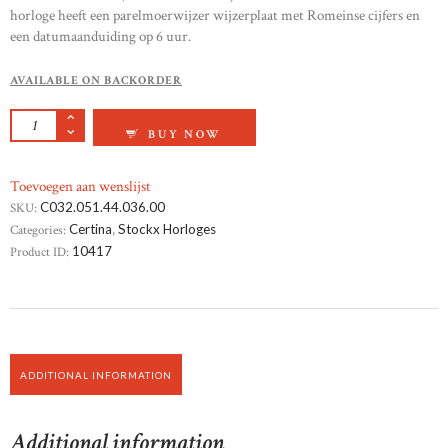
horloge heeft een parelmoerwijzer wijzerplaat met Romeinse cijfers en
een datumaanduiding op 6 uur.
AVAILABLE ON BACKORDER
CERTINA DS ACTION DAMES HORLOGE QUAN
BUY NOW
Toevoegen aan wenslijst
SKU:
C032.051.44.036.00
Categories:
Certina
,
Stockx Horloges
Product ID:
10417
ADDITIONAL INFORMATION
Additional information