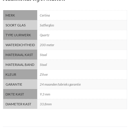
MERK
Certina
SOORT GLAS
Saffierglas
TYPE UURWERK
Quartz
WATERDICHTHEID
200 meter
MATERIAAL KAST
Staal
MATERIAAL BAND
Staal
KLEUR
Zilver
GARANTIE
24 maanden fabrieks garantie
DIKTE KAST
9,3 mm
DIAMETER KAST
33,8mm