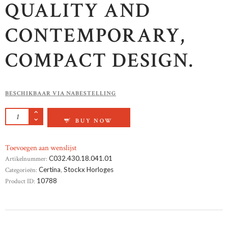
QUALITY AND
CONTEMPORARY,
COMPACT DESIGN.
BESCHIKBAAR VIA NABESTELLING
CERTINA DS ACTION DAY-DATE AANTAL
BUY NOW
Toevoegen aan wenslijst
Artikelnummer:
C032.430.18.041.01
Categorieën:
Certina
,
Stockx Horloges
Product ID:
10788