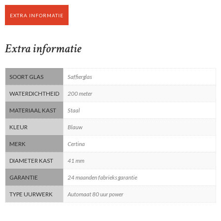
EXTRA INFORMATIE
Extra informatie
SOORT GLAS
Saffierglas
WATERDICHTHEID
200 meter
MATERIAAL KAST
Staal
KLEUR
Blauw
MERK
Certina
DIAMETER KAST
41 mm
GARANTIE
24 maanden fabrieks garantie
TYPE UURWERK
Automaat 80 uur power