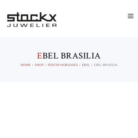
STOCKX HORLOGES
STOCKX SIERADEN
OCCASIONS
STOCKX ACCESSORIES
E
BEL BRASILIA
SALE
HOME
SHOP
STOCKX HORLOGES
EBEL
EBEL BRASILIA
STOCKX INFORMATIE