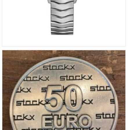
Stockx juwelier Cadeau munt 50,-
€
50