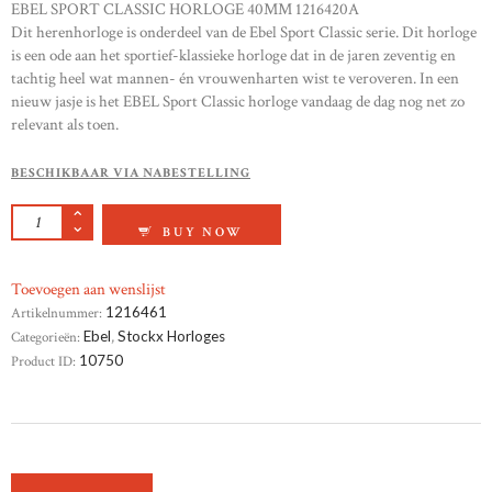
EBEL SPORT CLASSIC HORLOGE 40MM 1216420A
Dit herenhorloge is onderdeel van de Ebel Sport Classic serie. Dit horloge
is een ode aan het sportief-klassieke horloge dat in de jaren zeventig en
tachtig heel wat mannen- én vrouwenharten wist te veroveren. In een
nieuw jasje is het EBEL Sport Classic horloge vandaag de dag nog net zo
relevant als toen.
BESCHIKBAAR VIA NABESTELLING
EBEL BRASILIA AANTAL
BUY NOW
Toevoegen aan wenslijst
Artikelnummer:
1216461
Categorieën:
Ebel
,
Stockx Horloges
Product ID:
10750