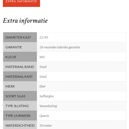
EXTRA INFORMATIE
Extra informatie
DIAMETER KAST
22,90
GARANTIE
36 maanden fabrieks garantie
KLEUR
Wit
MATERIAAL BAND
Staal
MATERIAAL KAST
Staal
MERK
Ebel
SOORT GLAS
Saffierglas
TYPE SLUITING
Vouwsluiting
TYPE UURWERK
Quartz
WATERDICHTHEID
50 meter