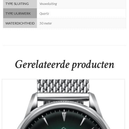
TYPE SLUITING
Vouwsluiting
TYPE UURWERK
Quartz
WATERDICHTHEID
50 meter
Gerelateerde producten
Certina DS-1 Big Date Powermatic 80
€
1,085