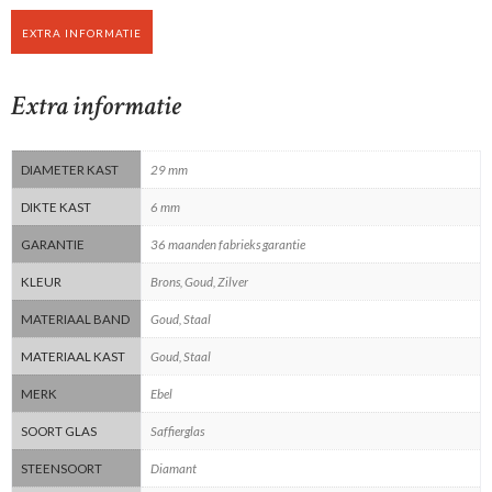
EXTRA INFORMATIE
Extra informatie
DIAMETER KAST
29 mm
DIKTE KAST
6 mm
GARANTIE
36 maanden fabrieks garantie
KLEUR
Brons, Goud, Zilver
MATERIAAL BAND
Goud, Staal
MATERIAAL KAST
Goud, Staal
MERK
Ebel
SOORT GLAS
Saffierglas
STEENSOORT
Diamant