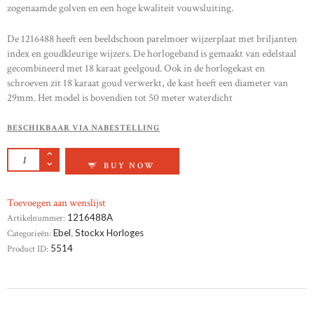
zogenaamde golven en een hoge kwaliteit vouwsluiting.
De 1216488 heeft een beeldschoon parelmoer wijzerplaat met briljanten
index en goudkleurige wijzers. De horlogeband is gemaakt van edelstaal
gecombineerd met 18 karaat geelgoud. Ook in de horlogekast en
schroeven zit 18 karaat goud verwerkt, de kast heeft een diameter van
29mm. Het model is bovendien tot 50 meter waterdicht
BESCHIKBAAR VIA NABESTELLING
EBEL SPORT CLASSIC LADIES AANTAL
BUY NOW
Toevoegen aan wenslijst
Artikelnummer:
1216488A
Categorieën:
Ebel
,
Stockx Horloges
Product ID:
5514