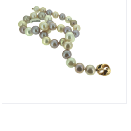
€
6,715