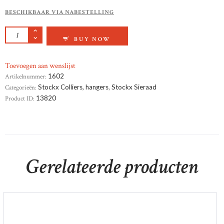
BESCHIKBAAR VIA NABESTELLING
GEELGOUD COLLIER AANTAL
BUY NOW
Toevoegen aan wenslijst
Artikelnummer:
1602
Categorieën:
Stockx Colliers, hangers
,
Stockx Sieraad
Product ID:
13820
Gerelateerde producten
Parelcollier zuidzee natuurlijke kleur overlopend van
donker naar licht