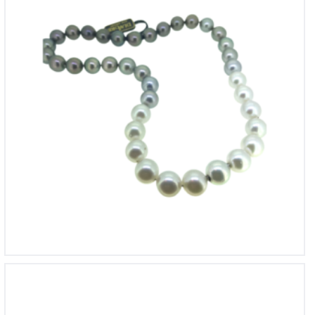
€
9,500
Multi color zuidzee parelsnoer met 18krt rose gouden
wisselslot