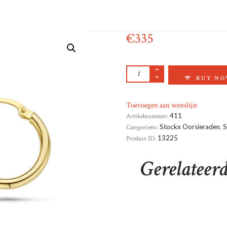
€
335
GEELGOUD CREOLE
BUY N
Toevoegen aan wenslijst
Artikelnummer:
411
Categorieën:
Stockx Oorsieraden
,
S
Product ID:
13225
Gerelateer