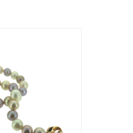
arelsnoer met 18krt rose gouden
wisselslot
€
6,715