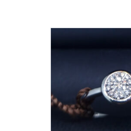
14krt witgouden briljanten d
€
1,290