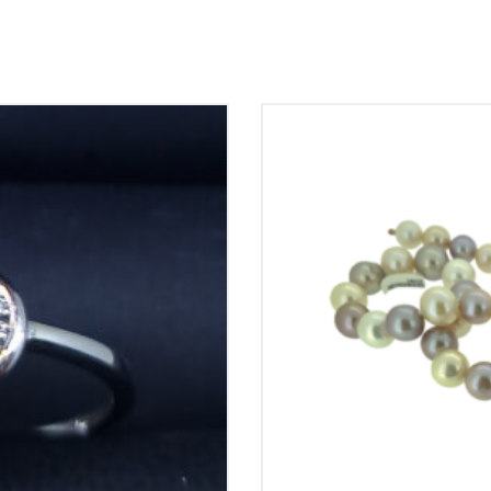
amesring 0,16ct si-h
Multi color zuidzee p