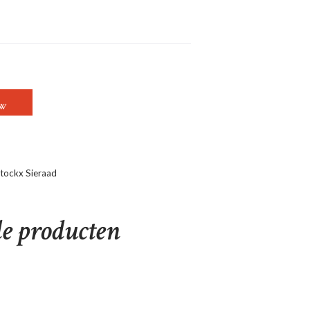
N AANTAL
OW
tockx Sieraad
de producten