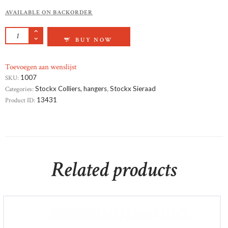
AVAILABLE ON BACKORDER
GEELGOUD HANGER QUANTITY
BUY NOW
Toevoegen aan wenslijst
SKU:
1007
Categories:
Stockx Colliers, hangers
,
Stockx Sieraad
Product ID:
13431
Related products
Annemaria Cammilli 18krt witgouden damesring briljant
€
4,190