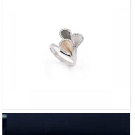
14krt witgouden solitair ring 0,69ct si-h met certificaat
€
5,150