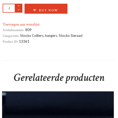
GEELGOUD HANGER AANTAL
BUY NOW
Toevoegen aan wenslijst
Artikelnummer:
809
Categorieën:
Stockx Colliers, hangers
,
Stockx Sieraad
Product ID:
13361
Gerelateerde producten
14krt witgouden solitair ring 0,69ct si-h met certificaat
€
5,150