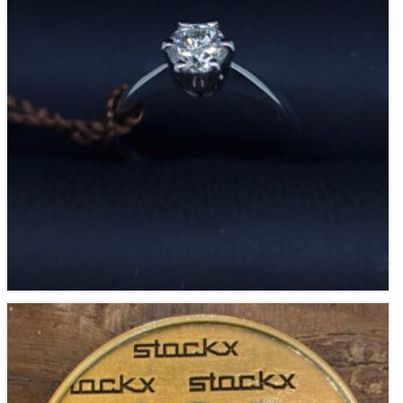
Stockx juwelier Cadeau munt 100,-
€
100