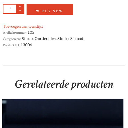
GEELGOUD OORKNOPPEN AANTAL
BUY NOW
Toevoegen aan wenslijst
Artikelnummer:
105
Categorieën:
Stockx Oorsieraden
,
Stockx Sieraad
Product ID:
13004
Gerelateerde producten
14krt witgouden solitair ring 0,69ct si-h met certificaat
€
5,150