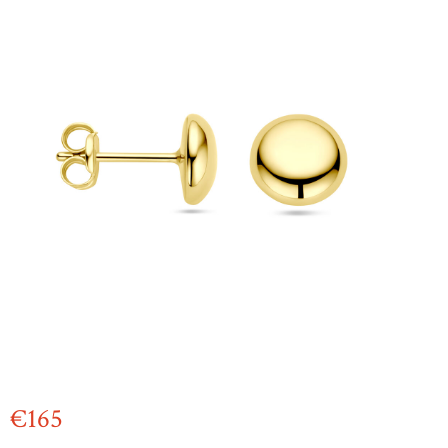
€
165