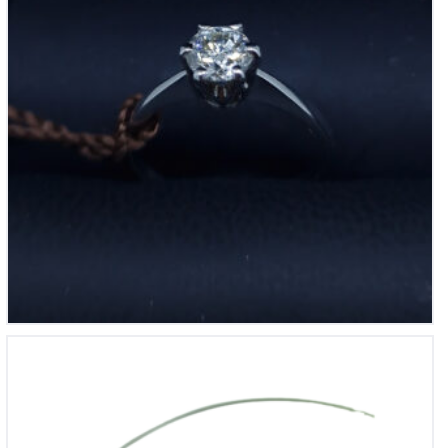
14krt wit/geel gouden hanger met briljant 0,10ct incl 14
krt witgouden collier
€
2,395