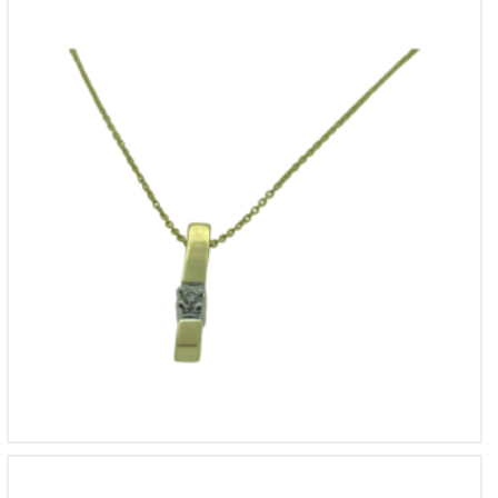
14krt geelgouden hanger met briljant 0,03ct si-h incl 14krt
geelgouden collier
€
389
14krt wit/geel gouden hanger met briljant 0,10ct incl 14