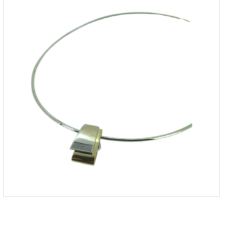
krt witgouden collier
€
2,395