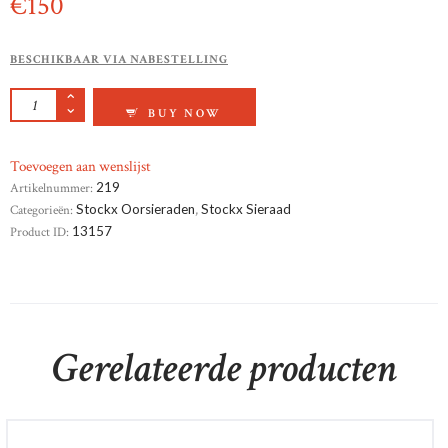
€
150
BESCHIKBAAR VIA NABESTELLING
GEELGOUD OORKNOPPEN ZIRKONIA AANTAL
BUY NOW
Toevoegen aan wenslijst
Artikelnummer:
219
Categorieën:
Stockx Oorsieraden
,
Stockx Sieraad
Product ID:
13157
Gerelateerde producten