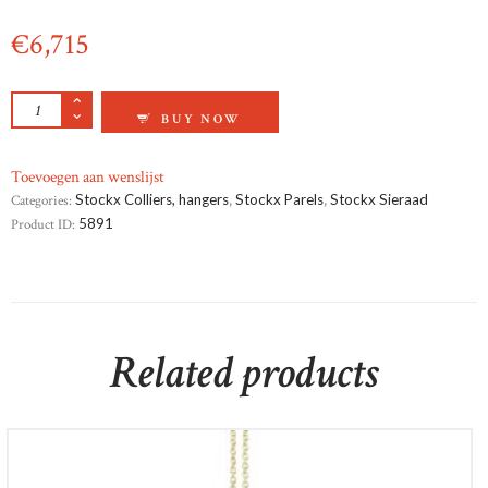
€
6,715
MULTI COLOR ZUIDZEE PARELSNOER MET 1
BUY NOW
Toevoegen aan wenslijst
Categories:
Stockx Colliers, hangers
,
Stockx Parels
,
Stockx Sieraad
Product ID:
5891
Related products
Annemaria Cammilli 18krt geelgoud met briljant