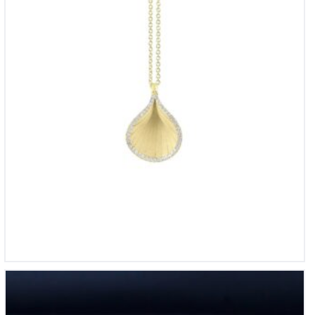
€
2,735
14krt witgouden briljanten damesring 0,16ct si-h
€
1,290