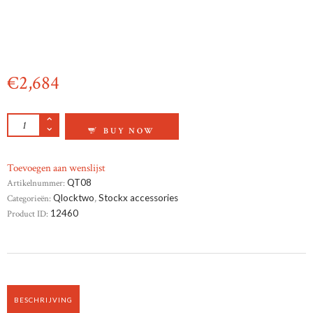
€
2,684
QLOCKTWO CLASSIC 45X45 CM CREATOR'S 
BUY NOW
Toevoegen aan wenslijst
Artikelnummer:
QT08
Categorieën:
Qlocktwo
,
Stockx accessories
Product ID:
12460
BESCHRIJVING