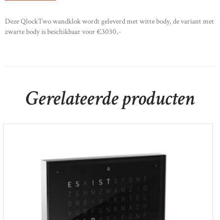
Deze QlockTwo wandklok wordt geleverd met witte body, de variant met
zwarte body is beschikbaar voor €3030,-
Gerelateerde producten
Qlocktwo 15/15 cm
€
500