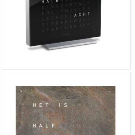
QlockTwo Classic 45×45 cm Creator’s Edition Glintscape
€
2,633