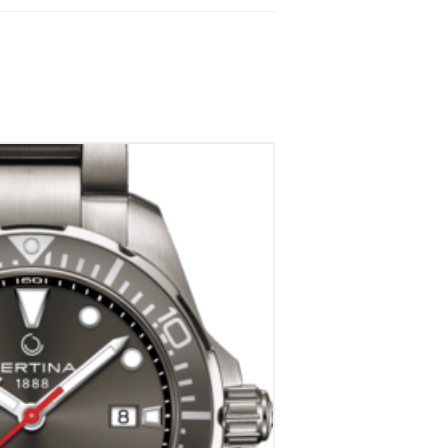
Diver Powermatic 80 titanium
€
990