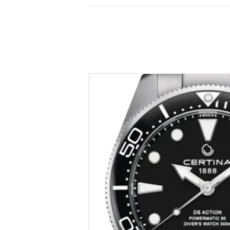
Certina DS Action Dive
€
1,045