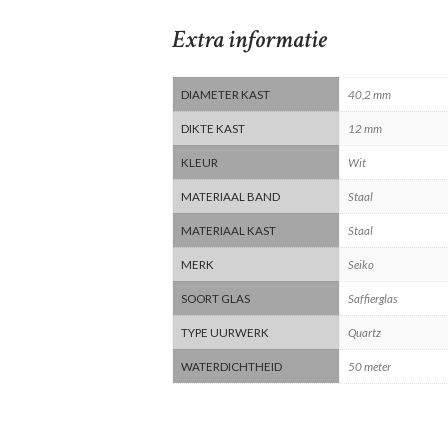
Extra informatie
DIAMETER KAST
40,2 mm
DIKTE KAST
12 mm
KLEUR
Wit
MATERIAAL BAND
Staal
MATERIAAL KAST
Staal
MERK
Seiko
SOORT GLAS
Saffierglas
TYPE UURWERK
Quartz
WATERDICHTHEID
50 meter