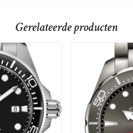
Gerelateerde producten
r Powermatic 80
Certina DS Action 