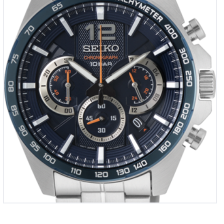
Seiko chronograaf
€
330