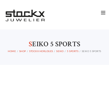
S
EIKO 5 SPORTS
STOCKX HORLOGES
HOME
SHOP
STOCKX HORLOGES
SEIKO
5 SPORTS
SEIKO 5 SPORTS
STOCKX SIERADEN
OCCASIONS
STOCKX ACCESSORIES
SALE
STOCKX INFORMATIE