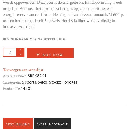
wordt opgewonden. Deze veer is de energiebron. Handopwinding is ook
mogelijk. Wanneer het horloge volledig is opgeladen heeft het een
energiereserve van ca. 41 uur. Het tikgetal van deze automaat is 21.600 per
uur en het horloge heeft 24 jewels. Het 4R kaliber wordt volledig in-
house vervaardigd.
BESCHIKBAAR VIA NABESTELLING
SEIKO 5 SPORTS AANTAL
BUY NOW
Toevoegen aan wenslijst
Artikelnummer:
SRPK89K1
Categorieën:
5 sports
,
Seiko
,
Stockx Horloges
Product ID:
14301
BESCHRIJVING
EXTRA INFORMATIE