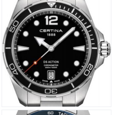
Certina DS Action
€
695