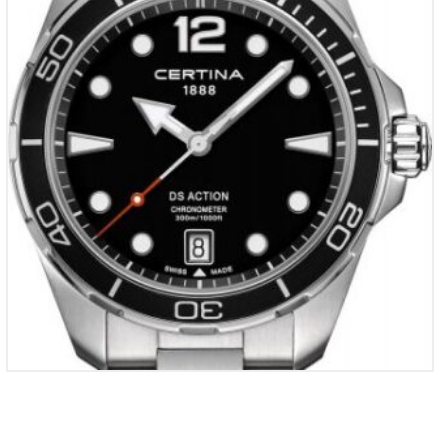
€
695