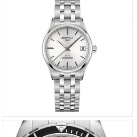
€
480
Certina DS Action