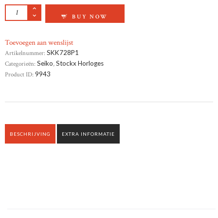
SEIKO DAMES HORLOGE AANTAL
BUY NOW
Toevoegen aan wenslijst
Artikelnummer:
SKK728P1
Categorieën:
Seiko
,
Stockx Horloges
Product ID:
9943
BESCHRIJVING
EXTRA INFORMATIE