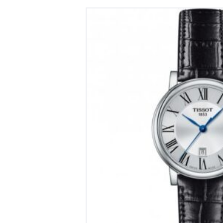
TISSOT CARSON PR
€
345