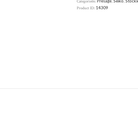
Categorieën:
Presage
,
Seiko
,
Stockx
Product ID:
14309