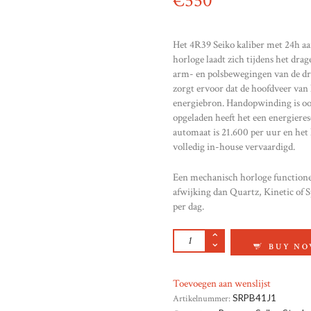
€
550
Het 4R39 Seiko kaliber met 24h aa
horloge laadt zich tijdens het dr
arm- en polsbewegingen van de dr
zorgt ervoor dat de hoofdveer van
energiebron. Handopwinding is oo
opgeladen heeft het een energierese
automaat is 21.600 per uur en het 
volledig in-house vervaardigd.
Een mechanisch horloge functionee
afwijking dan Quartz, Kinetic of 
per dag.
SEIKO PRESAGE AA
BUY N
Toevoegen aan wenslijst
Artikelnummer:
SRPB41J1