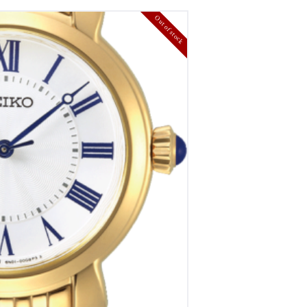
Out of stock
 dames horloge
€
310