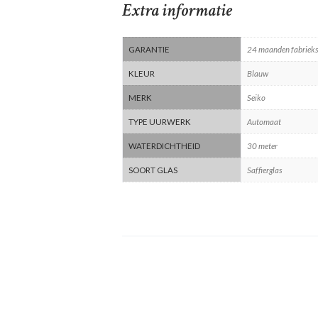
Extra informatie
GARANTIE
24 maanden fabrieks
KLEUR
Blauw
MERK
Seiko
TYPE UURWERK
Automaat
WATERDICHTHEID
30 meter
SOORT GLAS
Saffierglas