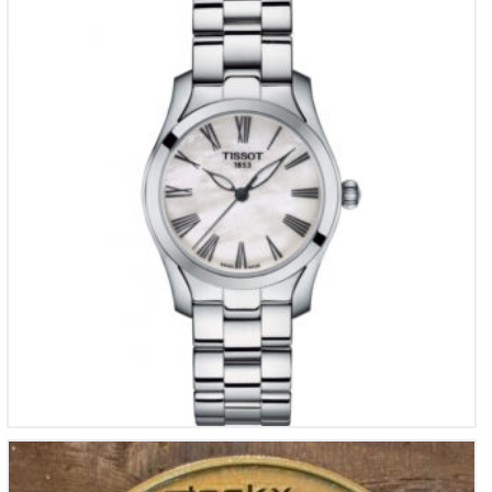
€
395
Stockx juwelier Cadeau munt 100,-