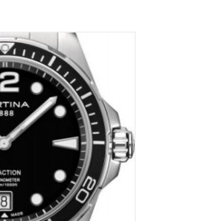
ina DS Action
€
695