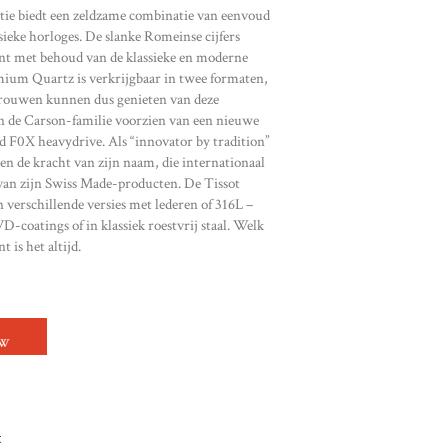
ie biedt een zeldzame combinatie van eenvoud
ssieke horloges. De slanke Romeinse cijfers
ent met behoud van de klassieke en moderne
mium Quartz is verkrijgbaar in twee formaten,
vrouwen kunnen dus genieten van deze
an de Carson-familie voorzien van een nieuwe
 F0X heavydrive. Als “innovator by tradition”
g en de kracht van zijn naam, die internationaal
van zijn Swiss Made-producten. De Tissot
 verschillende versies met lederen of 316L –
-coatings of in klassiek roestvrij staal. Welk
t is het altijd.
EMIUM LADY QUANTITY
OW
t