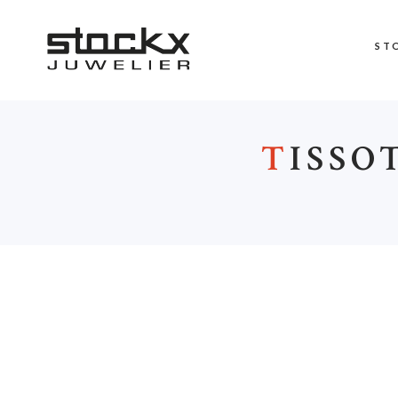
ST
T
ISSO