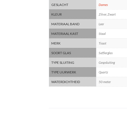
GESLACHT
Dames
KLEUR
Zilver, Zwart
MATERIAAL BAND
Leer
MATERIAAL KAST
Staal
MERK
Tissot
SOORT GLAS
Saffierglas
TYPE SLUITING
Gespsluiting
TYPE UURWERK
Quartz
WATERDICHTHEID
50 meter