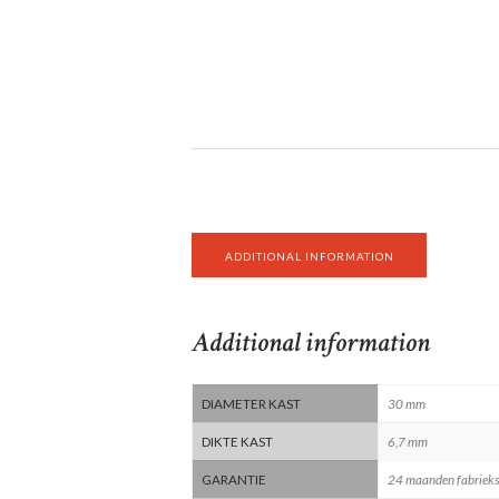
ADDITIONAL INFORMATION
Additional information
DIAMETER KAST
30 mm
DIKTE KAST
6,7 mm
GARANTIE
24 maanden fabrieks