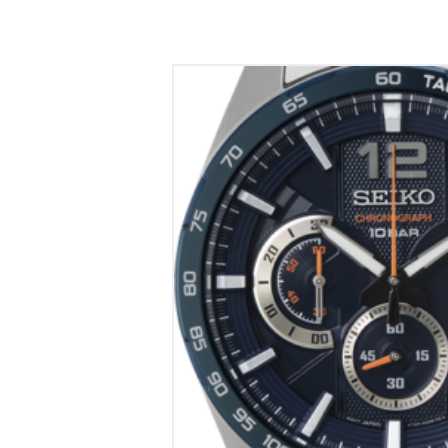
Seiko chrono
€
330