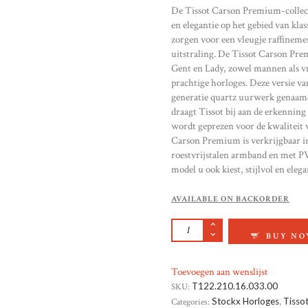
De Tissot Carson Premium-collect
en elegantie op het gebied van kla
zorgen voor een vleugje raffinem
uitstraling. De Tissot Carson Pre
Gent en Lady, zowel mannen als 
prachtige horloges. Deze versie v
generatie quartz uurwerk genaamd
draagt ​​Tissot bij aan de erkennin
wordt geprezen voor de kwaliteit 
Carson Premium is verkrijgbaar in
roestvrijstalen armband en met PVD
model u ook kiest, stijlvol en elegan
AVAILABLE ON BACKORDER
TISSOT CARSON PR
BUY N
Toevoegen aan wenslijst
SKU:
T122.210.16.033.00
Categories:
Stockx Horloges
,
Tisso