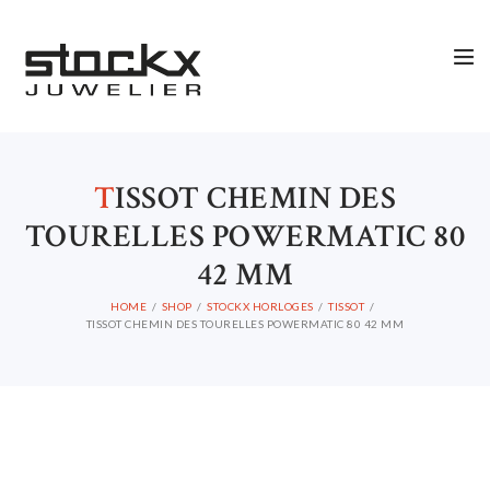
STOCKX HORLOGES
STOCKX SIERADEN
OCCASIONS
STOCKX ACCESSORIES
T
ISSOT CHEMIN DES
SALE
TOURELLES POWERMATIC 80
STOCKX INFORMATIE
42 MM
HOME
SHOP
STOCKX HORLOGES
TISSOT
TISSOT CHEMIN DES TOURELLES POWERMATIC 80 42 MM