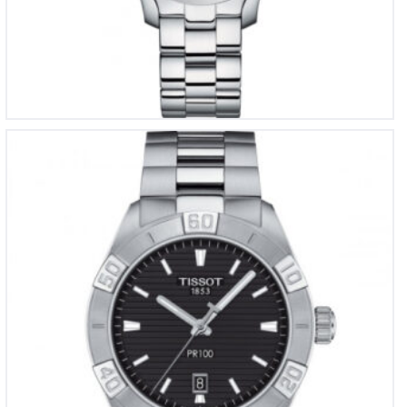
Tissot PR100 sport gent
€
395