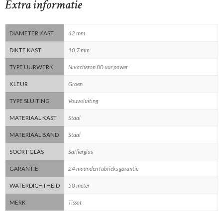
Extra informatie
DIAMETER KAST
42 mm
DIKTE KAST
10,7 mm
TYPE UURWERK
Nivacheron 80 uur power
KLEUR
Groen
TYPE SLUITING
Vouwsluiting
MATERIAAL KAST
Staal
MATERIAAL BAND
Staal
SOORT GLAS
Saffierglas
GARANTIE
24 maanden fabrieks garantie
WATERDICHTHEID
50 meter
MERK
Tissot