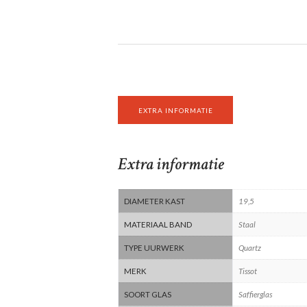
EXTRA INFORMATIE
Extra informatie
DIAMETER KAST
19,5
MATERIAAL BAND
Staal
TYPE UURWERK
Quartz
MERK
Tissot
SOORT GLAS
Saffierglas