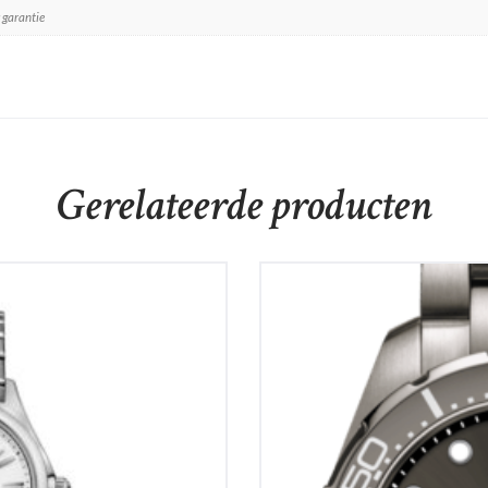
 garantie
Gerelateerde producten
ady
Certina DS Action 