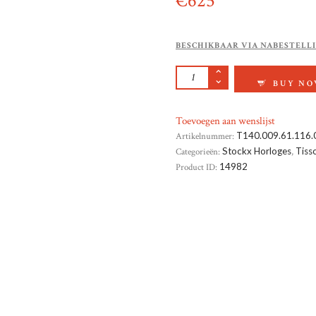
€
625
BESCHIKBAAR VIA NABESTELL
TISSOT LOVELY AA
BUY N
Toevoegen aan wenslijst
Artikelnummer:
T140.009.61.116.
Categorieën:
Stockx Horloges
,
Tiss
Product ID:
14982