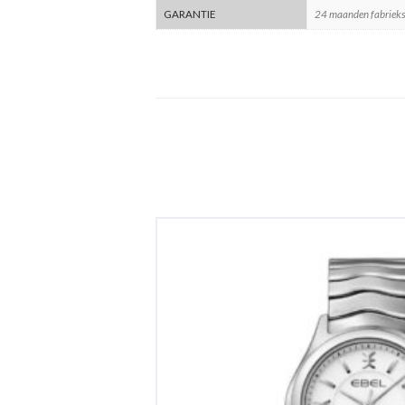
GARANTIE
24 maanden fabrieks
Ebel Wave L
€
1,350