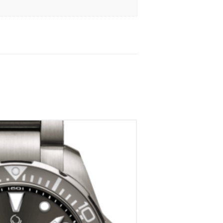
Diver Powermatic 80 titanium
€
990