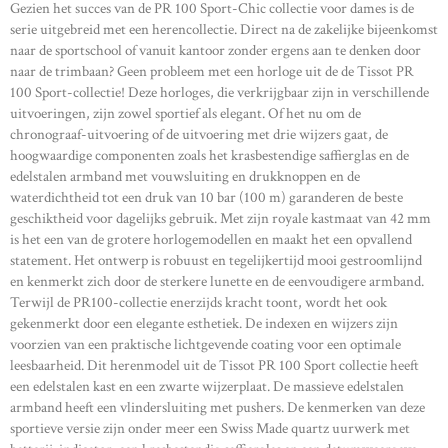
Gezien het succes van de PR 100 Sport-Chic collectie voor dames is de
serie uitgebreid met een herencollectie. Direct na de zakelijke bijeenkomst
naar de sportschool of vanuit kantoor zonder ergens aan te denken door
naar de trimbaan? Geen probleem met een horloge uit de de Tissot PR
100 Sport-collectie! Deze horloges, die verkrijgbaar zijn in verschillende
uitvoeringen, zijn zowel sportief als elegant. Of het nu om de
chronograaf-uitvoering of de uitvoering met drie wijzers gaat, de
hoogwaardige componenten zoals het krasbestendige saffierglas en de
edelstalen armband met vouwsluiting en drukknoppen en de
waterdichtheid tot een druk van 10 bar (100 m) garanderen de beste
geschiktheid voor dagelijks gebruik. Met zijn royale kastmaat van 42 mm
is het een van de grotere horlogemodellen en maakt het een opvallend
statement. Het ontwerp is robuust en tegelijkertijd mooi gestroomlijnd
en kenmerkt zich door de sterkere lunette en de eenvoudigere armband.
Terwijl de PR100-collectie enerzijds kracht toont, wordt het ook
gekenmerkt door een elegante esthetiek. De indexen en wijzers zijn
voorzien van een praktische lichtgevende coating voor een optimale
leesbaarheid. Dit herenmodel uit de Tissot PR 100 Sport collectie heeft
een edelstalen kast en een zwarte wijzerplaat. De massieve edelstalen
armband heeft een vlindersluiting met pushers. De kenmerken van deze
sportieve versie zijn onder meer een Swiss Made quartz uurwerk met