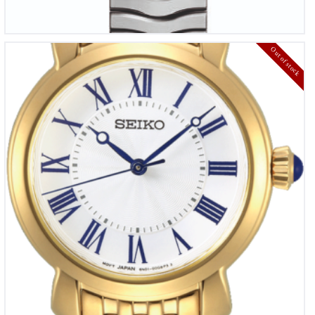
Out of stock
Seiko dames horloge
€
310