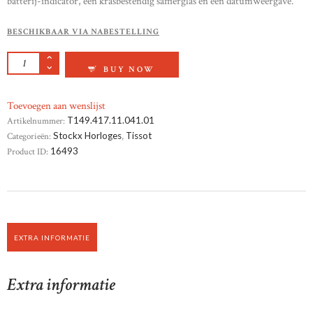
batterij-indicator, een krasbestendig saffierglas en een datumweergave.
BESCHIKBAAR VIA NABESTELLING
TISSOT PR516 CHRONOGRAAF AANTAL
BUY NOW
Toevoegen aan wenslijst
Artikelnummer:
T149.417.11.041.01
Categorieën:
Stockx Horloges
,
Tissot
Product ID:
16493
EXTRA INFORMATIE
Extra informatie