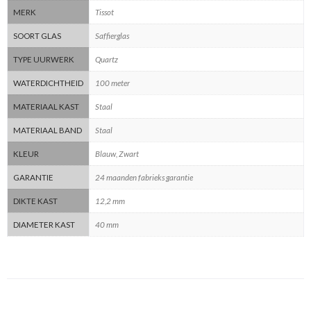
MERK
Tissot
SOORT GLAS
Saffierglas
TYPE UURWERK
Quartz
WATERDICHTHEID
100 meter
MATERIAAL KAST
Staal
MATERIAAL BAND
Staal
KLEUR
Blauw, Zwart
GARANTIE
24 maanden fabrieks garantie
DIKTE KAST
12,2 mm
DIAMETER KAST
40 mm