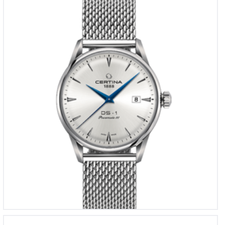
Certina DS 1 Powermatic 80
€
870