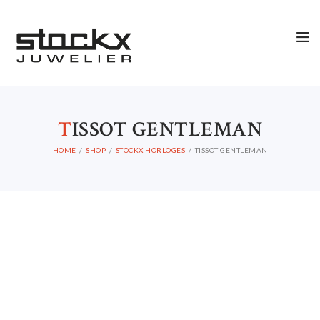
T
ISSOT GENTLEMAN
STOCKX HORLOGES
HOME
SHOP
STOCKX HORLOGES
TISSOT GENTLEMAN
STOCKX SIERADEN
OCCASIONS
STOCKX ACCESSORIES
SALE
STOCKX INFORMATIE