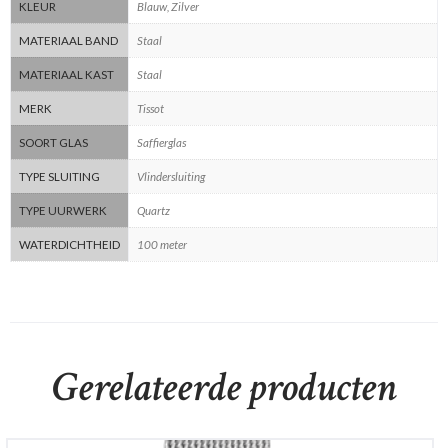
KLEUR
Blauw, Zilver
MATERIAAL BAND
Staal
MATERIAAL KAST
Staal
MERK
Tissot
SOORT GLAS
Saffierglas
TYPE SLUITING
Vlindersluiting
TYPE UURWERK
Quartz
WATERDICHTHEID
100 meter
Gerelateerde producten