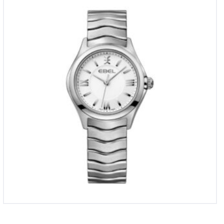
Ebel Wave Lady
€
1,350