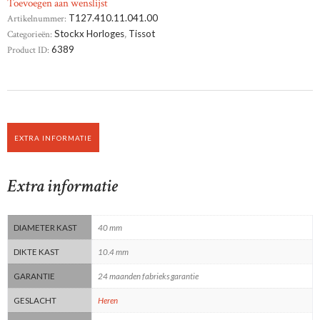
Toevoegen aan wenslijst
Artikelnummer:
T127.410.11.041.00
Categorieën:
Stockx Horloges
,
Tissot
Product ID:
6389
EXTRA INFORMATIE
Extra informatie
DIAMETER KAST
40 mm
DIKTE KAST
10.4 mm
GARANTIE
24 maanden fabrieks garantie
GESLACHT
Heren