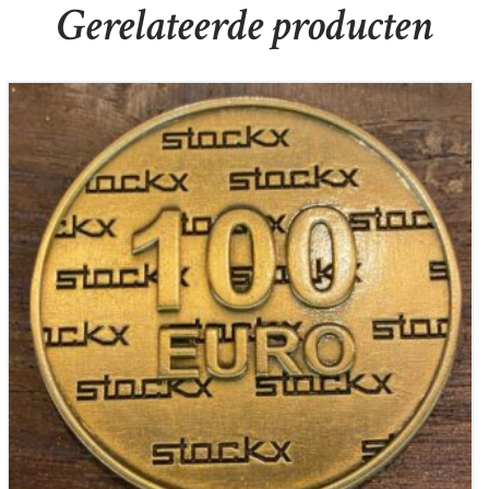
Gerelateerde producten
Stockx juwelier Cadeau munt 100,-
€
100