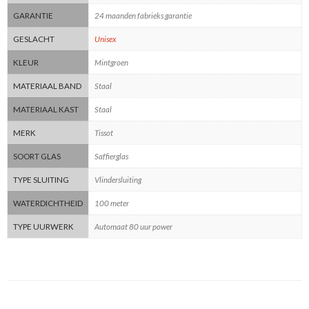
GARANTIE
24 maanden fabrieks garantie
GESLACHT
Unisex
KLEUR
Mintgroen
MATERIAAL BAND
Staal
MATERIAAL KAST
Staal
MERK
Tissot
SOORT GLAS
Saffierglas
TYPE SLUITING
Vlindersluiting
WATERDICHTHEID
100 meter
TYPE UURWERK
Automaat 80 uur power