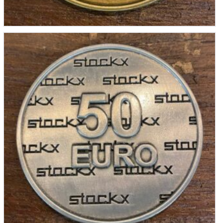
Stockx juwelier Cadeau munt 50,-
€
50