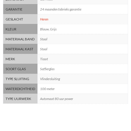
GARANTIE
24 maanden fabrieks garantie
GESLACHT
Heren
KLEUR
Blauw, Grijs
MATERIAAL BAND
Staal
MATERIAAL KAST
Staal
MERK
Tissot
SOORT GLAS
Saffierglas
TYPE SLUITING
Vlindersluiting
WATERDICHTHEID
100 meter
TYPE UURWERK
Automaat 80 uur power