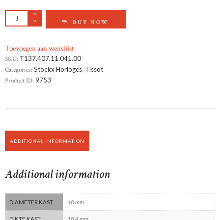
TISSOT PRX POWERMATIC 80 QUANTITY
BUY NOW
Toevoegen aan wenslijst
SKU:
T137.407.11.041.00
Categories:
Stockx Horloges
,
Tissot
Product ID:
9753
ADDITIONAL INFORMATION
Additional information
DIAMETER KAST
40 mm
DIKTE KAST
10.4 mm