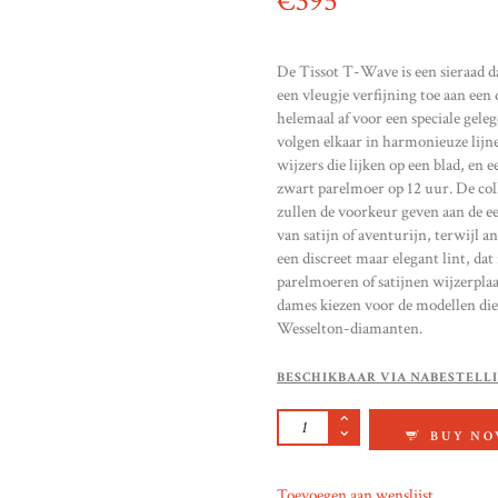
€
395
De Tissot T-Wave is een sieraad da
een vleugje verfijning toe aan een 
helemaal af voor een speciale gele
volgen elkaar in harmonieuze lijnen
wijzers die lijken op een blad, en
zwart parelmoer op 12 uur. De co
zullen de voorkeur geven aan de e
van satijn of aventurijn, terwijl 
een discreet maar elegant lint, dat
parelmoeren of satijnen wijzerpl
dames kiezen voor de modellen di
Wesselton-diamanten.
BESCHIKBAAR VIA NABESTELL
TISSOT T-WAVE AA
BUY N
Toevoegen aan wenslijst