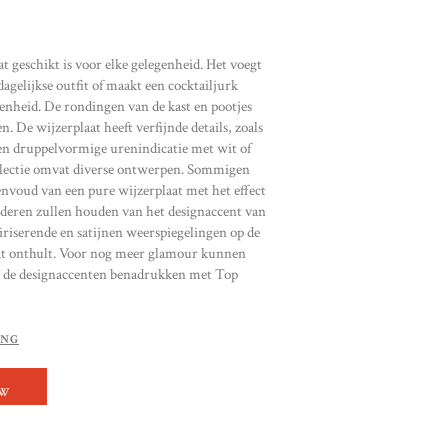
t geschikt is voor elke gelegenheid. Het voegt
dagelijkse outfit of maakt een cocktailjurk
genheid. De rondingen van de kast en pootjes
. De wijzerplaat heeft verfijnde details, zoals
 een druppelvormige urenindicatie met wit of
llectie omvat diverse ontwerpen. Sommigen
envoud van een pure wijzerplaat met het effect
anderen zullen houden van het designaccent van
 iriserende en satijnen weerspiegelingen op de
aat onthult. Voor nog meer glamour kunnen
e de designaccenten benadrukken met Top
ING
NTAL
OW