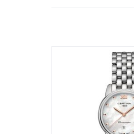
Certina DS
€
495