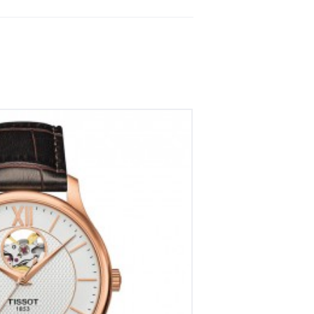
POWERMATIC 80 OPEN HEART
€
875