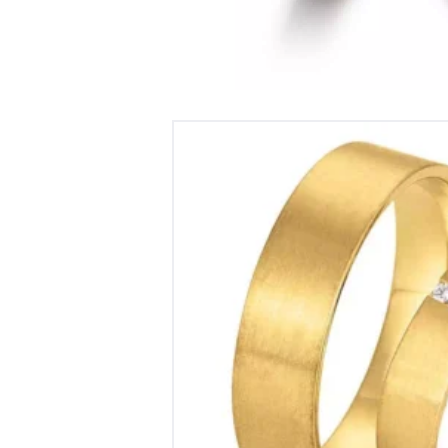
Trouwringen 14krt Geel-Goud 3 
€
4,630