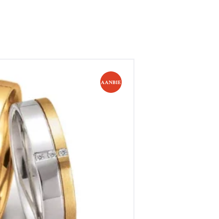
AANBIE
el-Goud 3 Brillanten tot. 0.024ct
DING!
€
1,671
,549