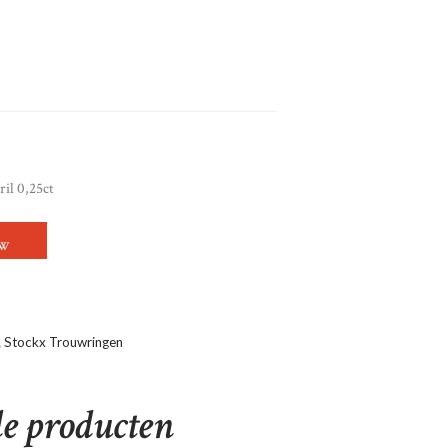
il 0,25ct
T WIT/GEEL-GOUD 3 BRILLANTEN TOT. 0.04
OW
,
Stockx Trouwringen
de producten