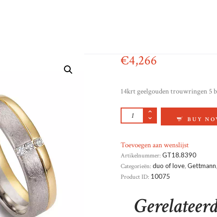
€
4,266
14krt geelgouden trouwringen 5 br
TROUWRINGEN 14KR
BUY N
Toevoegen aan wenslijst
Artikelnummer:
GT18.8390
Categorieën:
duo of love
,
Gettmann
Product ID:
10075
Gerelateer