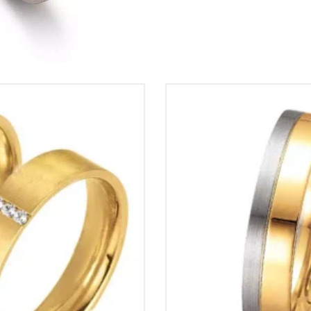
Brillanten tot. 0.03ct
Trouwringen 14krt Wit/Ge
€
3