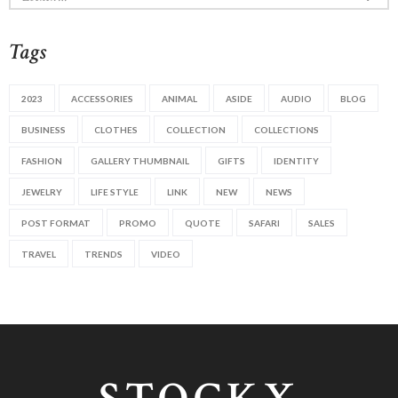
naar:
Tags
2023
ACCESSORIES
ANIMAL
ASIDE
AUDIO
BLOG
BUSINESS
CLOTHES
COLLECTION
COLLECTIONS
FASHION
GALLERY THUMBNAIL
GIFTS
IDENTITY
JEWELRY
LIFE STYLE
LINK
NEW
NEWS
POST FORMAT
PROMO
QUOTE
SAFARI
SALES
TRAVEL
TRENDS
VIDEO