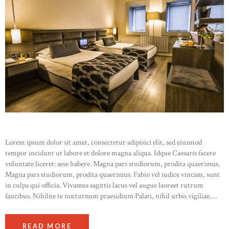
Lorem ipsum dolor sit amet, consectetur adipisici elit, sed eiusmod
tempor incidunt ut labore et dolore magna aliqua. Idque Caesaris facere
voluntate liceret: sese habere. Magna pars studiorum, prodita quaerimus.
Magna pars studiorum, prodita quaerimus. Fabio vel iudice vincam, sunt
in culpa qui officia. Vivamus sagittis lacus vel augue laoreet rutrum
faucibus. Nihilne te nocturnum praesidium Palati, nihil urbis vigiliae.…
READ MORE