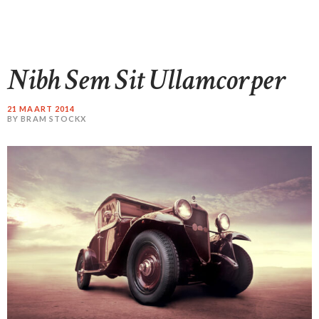
STOCKX SIERADEN
OCCASIONS
STOCKX ACCESSORIES
Nibh Sem Sit Ullamcorper
SALE
STOCKX INFORMATIE
21 MAART 2014
BY BRAM STOCKX