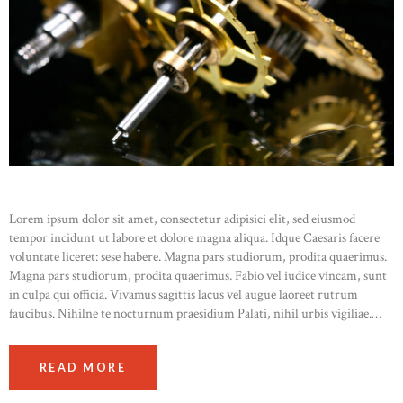
Lorem ipsum dolor sit amet, consectetur adipisici elit, sed eiusmod
tempor incidunt ut labore et dolore magna aliqua. Idque Caesaris facere
voluntate liceret: sese habere. Magna pars studiorum, prodita quaerimus.
Magna pars studiorum, prodita quaerimus. Fabio vel iudice vincam, sunt
in culpa qui officia. Vivamus sagittis lacus vel augue laoreet rutrum
faucibus. Nihilne te nocturnum praesidium Palati, nihil urbis vigiliae.…
READ MORE
STOCKX HORLOGES