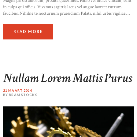
Magna pars studiorum, prodita quaerimus. Fabio vel iudice vincam, sunt
in culpa qui officia. Vivamus sagittis lacus vel augue laoreet rutrum
faucibus. Nihilne te nocturnum praesidium Palati, nihil urbis vigiliae.…
READ MORE
Nullam Lorem Mattis Purus
21 MAART 2014
BY BRAM STOCKX