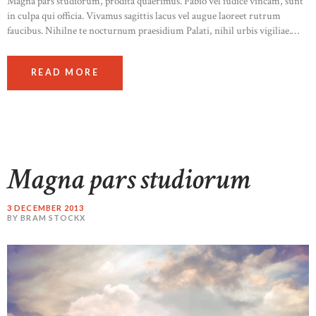
Magna pars studiorum, prodita quaerimus. Fabio vel iudice vincam, sunt
in culpa qui officia. Vivamus sagittis lacus vel augue laoreet rutrum
faucibus. Nihilne te nocturnum praesidium Palati, nihil urbis vigiliae.…
READ MORE
Magna pars studiorum
3 DECEMBER 2013
BY BRAM STOCKX