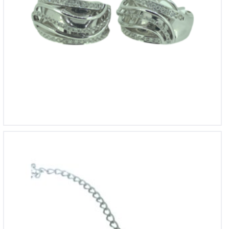
14krt witgouden armband
€
510