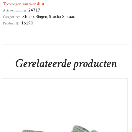
Toevoegen aan wenslijst
Artikelnummer:
24717
Categorieën:
Stockx Ringen
,
Stockx Sieraad
Product ID:
16190
Gerelateerde producten
14krt witgouden oorringen met briljant 0,76 si-h
€
4,380