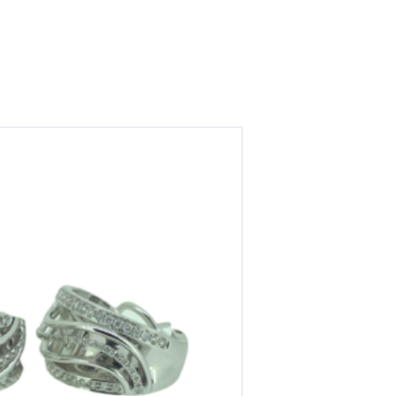
ringen met briljant 0,76 si-h
€
4,380