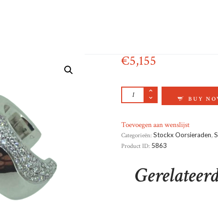
€
5,155
18KRT WITGOUDEN 
BUY N
Toevoegen aan wenslijst
Categorieën:
Stockx Oorsieraden
,
S
Product ID:
5863
Gerelateer