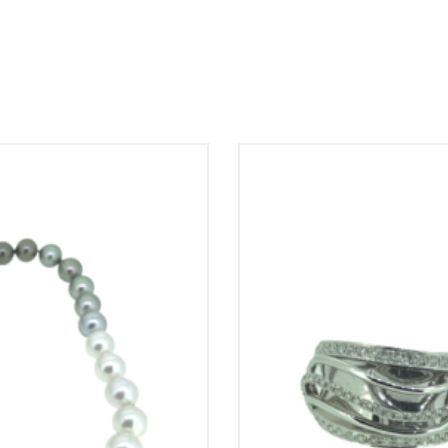
leur overlopend van donker
14krt witgouden oor
t