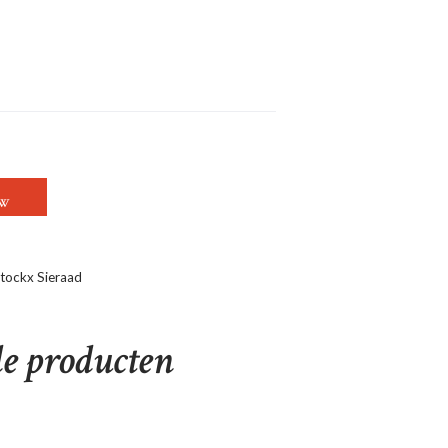
BRILJANTEN OORRINGEN TOT 0,59CT VS/G A
OW
tockx Sieraad
de producten