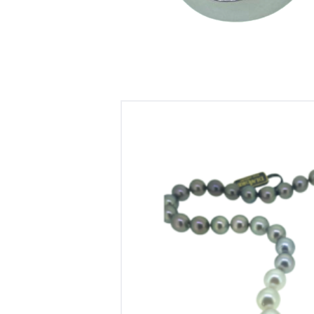
Parelcollier zuidzee natuurlijke k
naar lich
€
9,500