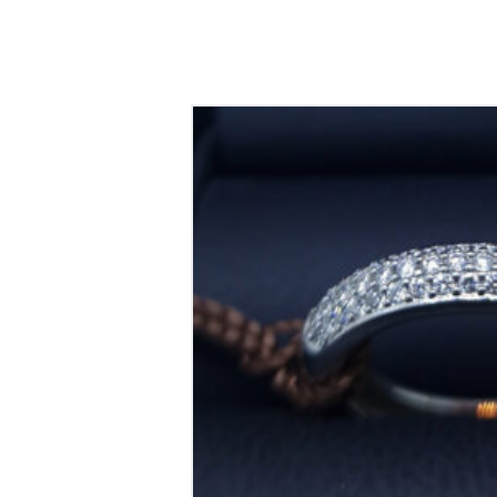
14krt witgouden pave ring bri
€
2,250