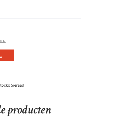
ING
N AANTAL
OW
tockx Sieraad
de producten