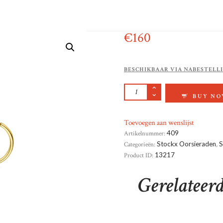
€
160
BESCHIKBAAR VIA NABESTELL
GEELGOUD CREOLE
BUY N
Toevoegen aan wenslijst
Artikelnummer:
409
Categorieën:
Stockx Oorsieraden
,
S
Product ID:
13217
Gerelateer