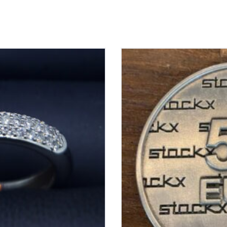
ljant tot 0,50ct si-h
Stockx juwe