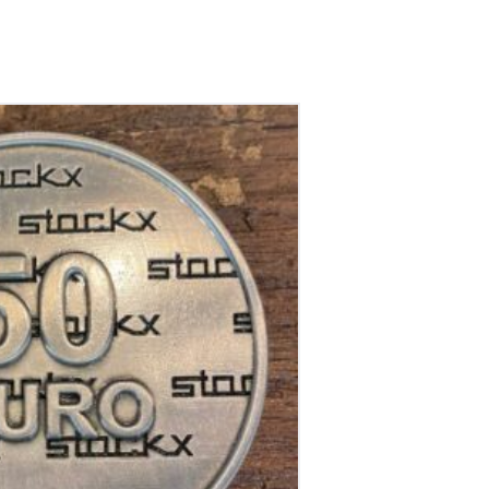
lier Cadeau munt 50,-
€
50