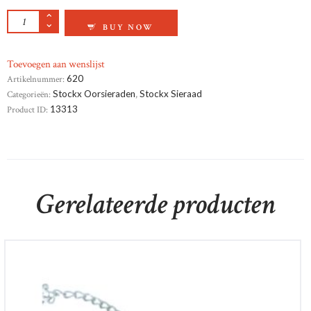
GEELGOUD KLAPCREOLEN AANTAL
BUY NOW
Toevoegen aan wenslijst
Artikelnummer:
620
Categorieën:
Stockx Oorsieraden
,
Stockx Sieraad
Product ID:
13313
Gerelateerde producten
14krt witgouden armband
€
510