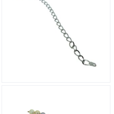
Multi color zuidzee parelsnoer met 18krt rose gouden
wisselslot
€
6,715