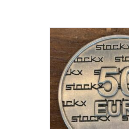
Stockx juwelier Cade
€
50