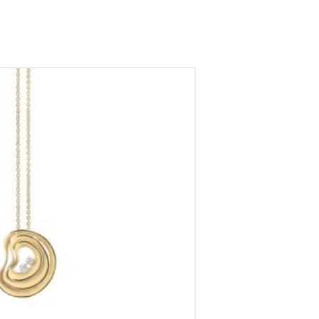
t geelgouden hanger incl, collier
et briljant
€
2,270