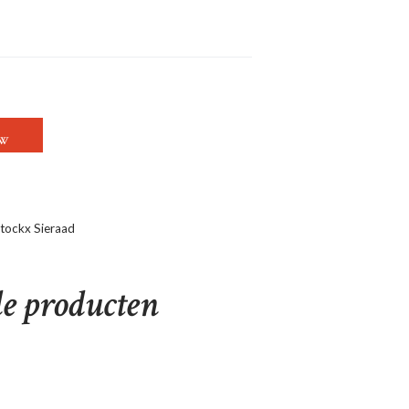
PPEN AANTAL
OW
tockx Sieraad
de producten