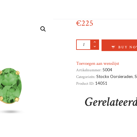
€
225
GEELGOUD OORKNO
BUY N
Toevoegen aan wenslijst
Artikelnummer:
5004
Categorieën:
Stockx Oorsieraden
,
S
Product ID:
14051
Gerelateer