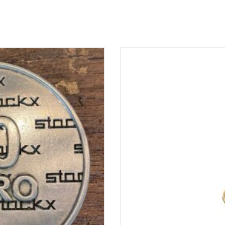
au munt 50,-
Annemaria Cammilli 18kr
m