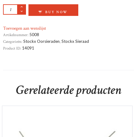
GEELGOUD OORKNOPPEN AANTAL
BUY NOW
Toevoegen aan wenslijst
Artikelnummer:
5008
Categorieën:
Stockx Oorsieraden
,
Stockx Sieraad
Product ID:
14091
Gerelateerde producten
14krt witgouden hanger saffier/briljant incl 14krt
witgouden collier
€
990