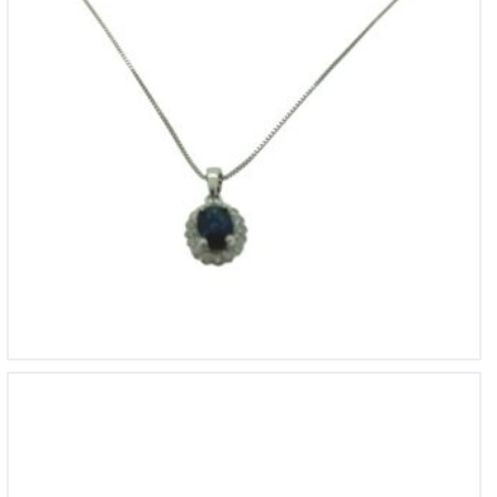
14krt witgouden oorringen met briljant 0,76 si-h
€
4,380