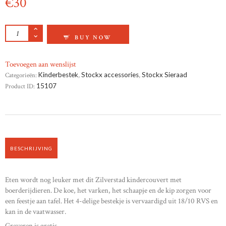
€
30
KINDERBESTEK STAAL BOERDERIJ AANTAL
BUY NOW
Toevoegen aan wenslijst
Categorieën:
Kinderbestek
,
Stockx accessories
,
Stockx Sieraad
Product ID:
15107
BESCHRIJVING
Eten wordt nog leuker met dit Zilverstad kindercouvert met
boerderijdieren. De koe, het varken, het schaapje en de kip zorgen voor
een feestje aan tafel. Het 4-delige bestekje is vervaardigd uit 18/10 RVS en
kan in de vaatwasser.
Graveren is gratis.