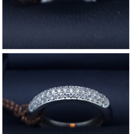
14krt witgouden pave ring briljant tot 0,50ct si-h
€
2,250