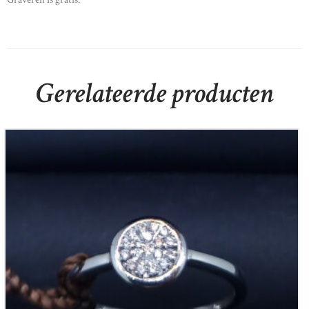
Gerelateerde producten
14krt witgouden briljanten damesring 0,16ct si-h
€
1,290