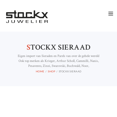
S
TOCKX SIERAAD
Eigen import van Sieraden en Parels van over de gehele wereld
Ook top merken als Krieger, Arthur Scholl, Cammilli, Nanis,
Pesavento, Zinzi, Swarovski, Buchwald, Noor,
HOME
SHOP
STOCKX SIERAAD