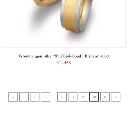
Trouwringen 14krt Wit/Geel-Goud 1 Brillant 0.03ct
€
4,458
…
←
1
2
3
17
18
19
20
21
→