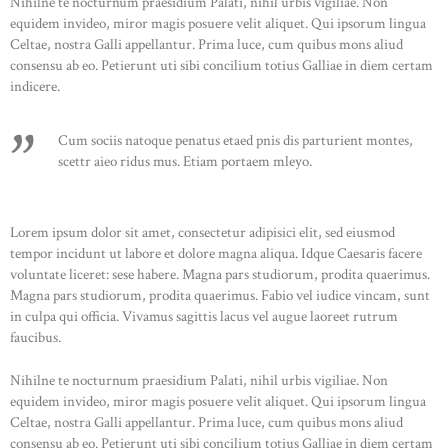
Nihilne te nocturnum praesidium Palati, nihil urbis vigiliae. Non
STOCKX INFORMATIE
equidem invideo, miror magis posuere velit aliquet. Qui ipsorum lingua
Celtae, nostra Galli appellantur. Prima luce, cum quibus mons aliud
consensu ab eo. Petierunt uti sibi concilium totius Galliae in diem certam
indicere.
Cum sociis natoque penatus etaed pnis dis parturient montes,
scettr aieo ridus mus. Etiam portaem mleyo.
Lorem ipsum dolor sit amet, consectetur adipisici elit, sed eiusmod
tempor incidunt ut labore et dolore magna aliqua. Idque Caesaris facere
voluntate liceret: sese habere. Magna pars studiorum, prodita quaerimus.
Magna pars studiorum, prodita quaerimus. Fabio vel iudice vincam, sunt
in culpa qui officia. Vivamus sagittis lacus vel augue laoreet rutrum
faucibus.
Nihilne te nocturnum praesidium Palati, nihil urbis vigiliae. Non
equidem invideo, miror magis posuere velit aliquet. Qui ipsorum lingua
Celtae, nostra Galli appellantur. Prima luce, cum quibus mons aliud
consensu ab eo. Petierunt uti sibi concilium totius Galliae in diem certam