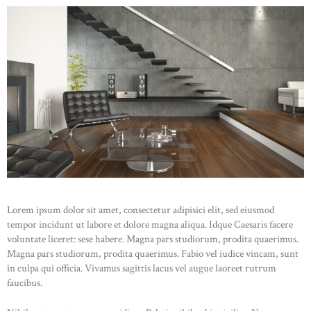
STOCKX HORLOGES
Lorem ipsum dolor sit amet, consectetur adipisici elit, sed eiusmod
tempor incidunt ut labore et dolore magna aliqua. Idque Caesaris facere
STOCKX SIERADEN
voluntate liceret: sese habere. Magna pars studiorum, prodita quaerimus.
Magna pars studiorum, prodita quaerimus. Fabio vel iudice vincam, sunt
OCCASIONS
in culpa qui officia. Vivamus sagittis lacus vel augue laoreet rutrum
STOCKX ACCESSORIES
faucibus.
SALE