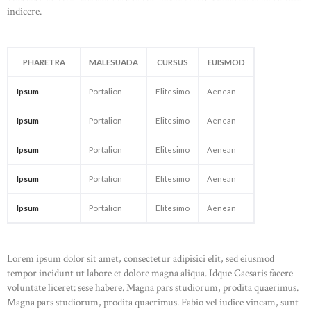
indicere.
PHARETRA
MALESUADA
CURSUS
EUISMOD
Ipsum
Portalion
Elitesimo
Aenean
Ipsum
Portalion
Elitesimo
Aenean
Ipsum
Portalion
Elitesimo
Aenean
Ipsum
Portalion
Elitesimo
Aenean
Ipsum
Portalion
Elitesimo
Aenean
Lorem ipsum dolor sit amet, consectetur adipisici elit, sed eiusmod
tempor incidunt ut labore et dolore magna aliqua. Idque Caesaris facere
voluntate liceret: sese habere. Magna pars studiorum, prodita quaerimus.
Magna pars studiorum, prodita quaerimus. Fabio vel iudice vincam, sunt