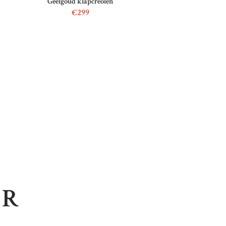
Geelgoud klapcreolen
€
299
ER