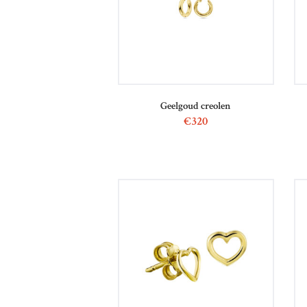
Geelgoud creolen
€
320