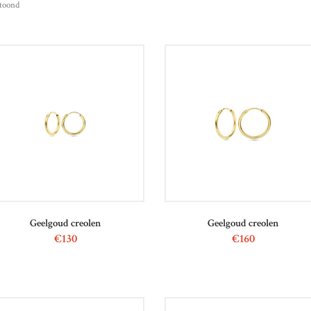
etoond
Geelgoud creolen
Geelgoud creolen
€
130
€
160