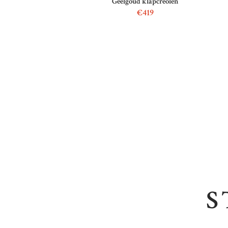
Geelgoud klapcreolen
€
419
S