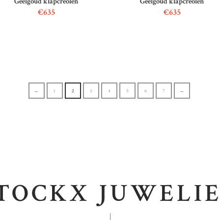
Geelgoud klapcreolen
Geelgoud klapcreolen
€
635
€
635
←
1
2
3
4
5
6
7
→
TOCKX JUWELI